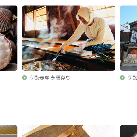
伊勢志摩 永續存息
伊