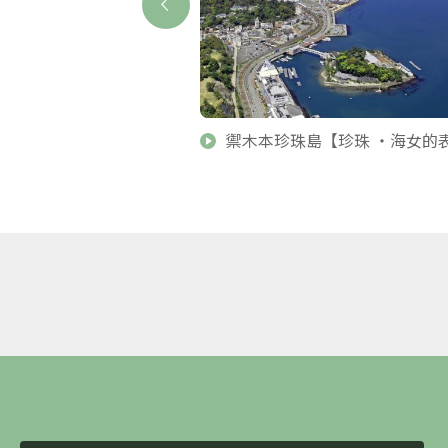
禦木本珍珠島【珍珠 ・海女的