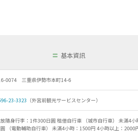
基本資訊
16-0074 三重県伊勢市本町14-6
596-23-3323
（外宮前観光サービスセンター）
放隨身行李：1件300日圓 租借自行車 （城市自行車） 未滿4小時
圓 （電動輔助自行車） 未滿4小時：1500円 4小時以上：2000