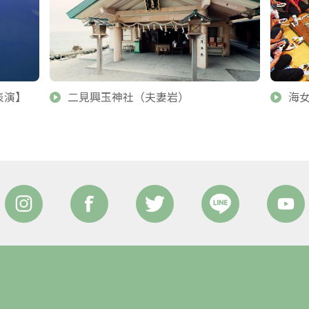
表演】
二見興玉神社（夫妻岩）
海女