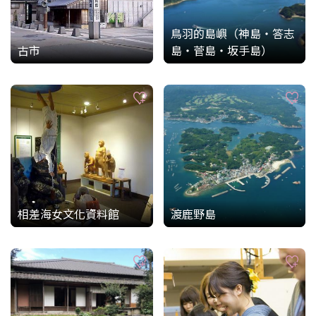
鳥羽的島嶼（神島・答志
古市
島・菅島・坂手島）
相差海女文化資料館
渡鹿野島