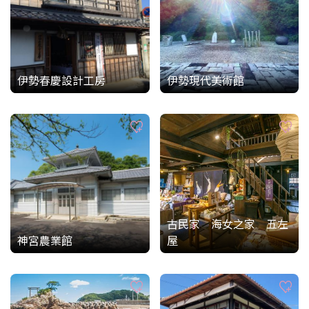
伊勢春慶設計工房
伊勢現代美術館
古民家 海女之家 五左
神宮農業館
屋