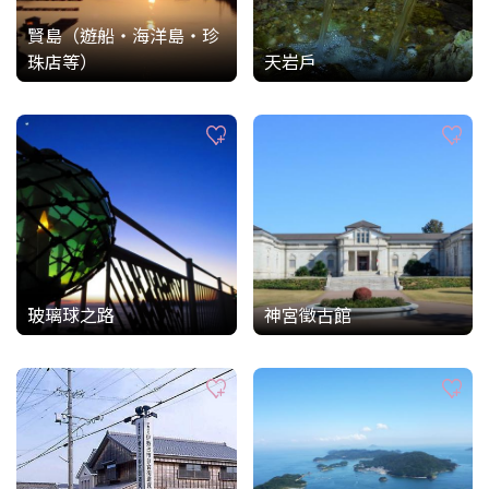
賢島（遊船・海洋島・珍
珠店等）
天岩戶
玻璃球之路
神宮徵古館