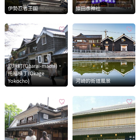
伊勢忍者王国
猿田彥神社
厄除町(Oharai-machi)・
托福橫丁(Okage
Yokocho)
河崎的街道風景