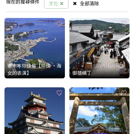
現在的搜尋條件
文化
全部清除
禦木本珍珠島【珍珠 ・海
女的表演】
御蔭橫丁