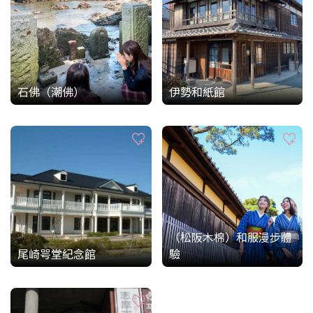
石佛（潮佛）
伊勢和紙館
（松阪木棉）和服漫步體
尾崎咢堂紀念館
驗