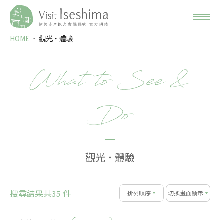
HOME
觀光‧體驗
What to See &
Do
觀光‧體驗
搜尋結果共
件
35
排列順序
切換畫面顯示