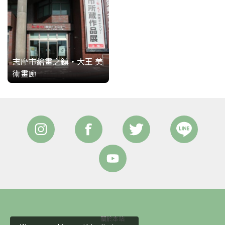
志摩市繪畫之鎮・大王 美
術畫廊
關於本站