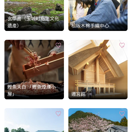
玄甲舍（玉城町指定文化
遺產）
松阪木棉手織中心
鰹魚天白 「鰹魚煙燻小
屋」
遷宮館