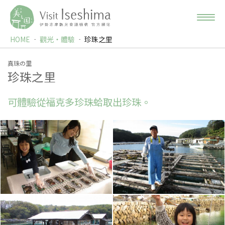
HOME
觀光‧體驗
珍珠之里
真珠の里
珍珠之里
可體驗從福克多珍珠蛤取出珍珠。