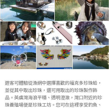
遊客可體驗從漁網中選擇喜歡的福克多珍珠蛤，
並從其中取出珍珠，還可用取出的珍珠製作飾
品。英虞灣海浪平穩、透明澄澈，灣口附近的珍
珠養殖場便是珍珠工坊。您可在這裡享受釣魚、