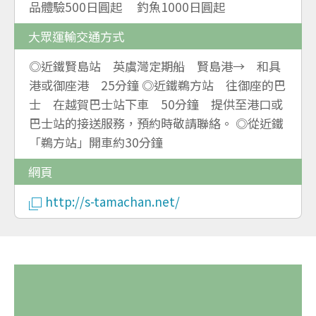
品體驗500日圓起 釣魚1000日圓起
大眾運輸交通方式
◎近鐵賢島站 英虞灣定期船 賢島港→ 和具
港或御座港 25分鐘 ◎近鐵鵜方站 往御座的巴
士 在越賀巴士站下車 50分鐘 提供至港口或
巴士站的接送服務，預約時敬請聯絡。 ◎從近鐵
「鵜方站」開車約30分鐘
網頁
http://s-tamachan.net/