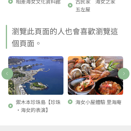
相差海女文化資料館
古民家 海女之家
五左屋
瀏覽此頁面的人也會喜歡瀏覽這
個頁面。
禦木本珍珠島【珍珠
海女小屋體驗 里海庵
・海女的表演】