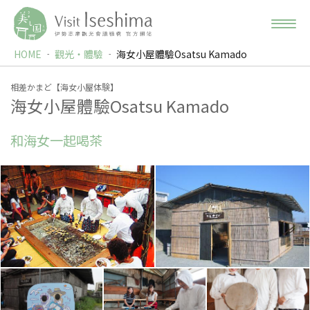
HOME
觀光‧體驗
海女小屋體驗Osatsu Kamado
相差かまど【海女小屋体験】
海女小屋體驗Osatsu Kamado
和海女一起喝茶