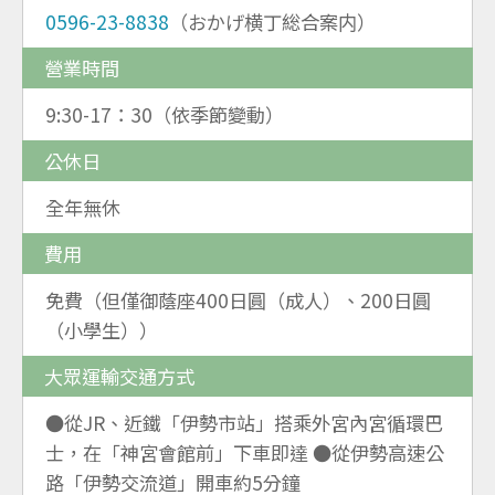
0596-23-8838
（おかげ横丁総合案内）
營業時間
9:30-17：30（依季節變動）
公休日
全年無休
費用
免費（但僅御蔭座400日圓（成人）、200日圓
（小學生））
大眾運輸交通方式
●從JR、近鐵「伊勢市站」搭乘外宮內宮循環巴
士，在「神宮會館前」下車即達 ●從伊勢高速公
路「伊勢交流道」開車約5分鐘