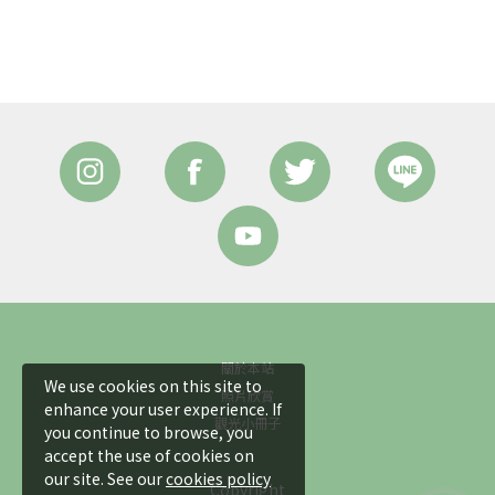
關於本站
We use cookies on this site to
照片欣賞
enhance your user experience. If
觀光小冊子
you continue to browse, you
accept the use of cookies on
our site. See our
cookies policy
Copyright