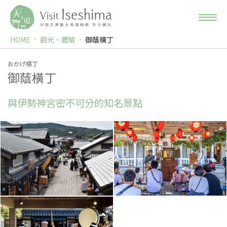
HOME
觀光‧體驗
御蔭橫丁
おかげ横丁
御蔭橫丁
與伊勢神宮密不可分的知名景點