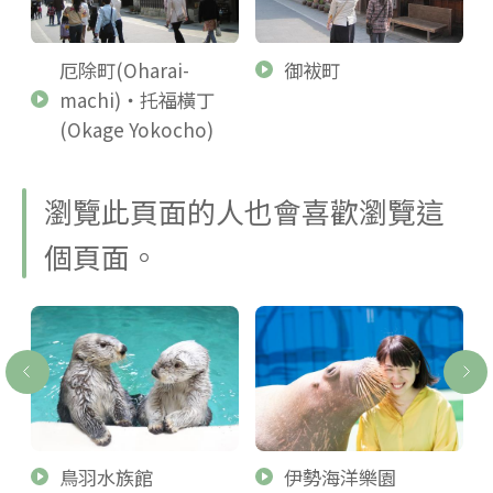
厄除町(Oharai-
御袚町
machi)・托福橫丁
(Okage Yokocho)
瀏覽此頁面的人也會喜歡瀏覽這
個頁面。
鳥羽水族館
伊勢海洋樂園