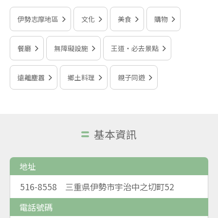
伊勢志摩地區
文化
美食
購物
餐廳
無障礙設施
王道‧必去景點
遠離塵囂
鄉土料理
親子同遊
基本資訊
地址
516-8558 三重県伊勢市宇治中之切町52
電話號碼