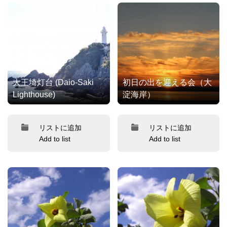
大王埼灯台 (Daio-Saki
初日の出を迎える会（大
Lighthouse)
淀海岸）
リストに追加
リストに追加
Add to list
Add to list