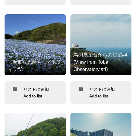
鳥羽展望台からの眺望#4
志摩市観光農園 ネモフ
(View from Toba
ィラ#3
Observatory #4)
リストに追加
リストに追加
Add to list
Add to list