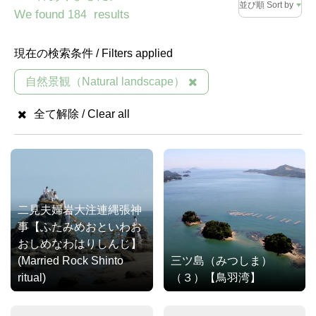
並び順 Sort by
We found
results
184
現在の検索条件 / Filters applied
自然景観（Natural landscape）
全て解除 / Clear all
二見夫婦岩大注連縄張神
事【ふたみめおといわお
おしめなわはりしんじ】
(Married Rock Shinto
三ツ島（みつしま）
ritual)
（３）【鳥羽湾】