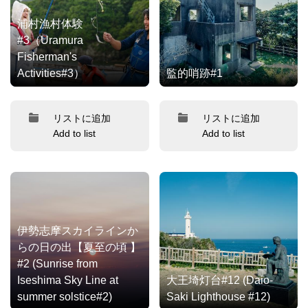
浦村漁村体験
#3（Uramura
Fisherman's
Activities#3）
監的哨跡#1
リストに追加
リストに追加
Add to list
Add to list
伊勢志摩スカイラインか
らの日の出【夏至の頃 】
#2 (Sunrise from
Iseshima Sky Line at
大王埼灯台#12 (Daio-
summer solstice#2)
Saki Lighthouse #12)