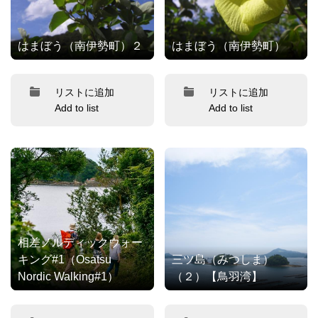
はまぼう（南伊勢町）２
はまぼう（南伊勢町）
リストに追加
リストに追加
Add to list
Add to list
相差ノルディックウォー
キング#1（Osatsu
三ツ島（みつしま）
Nordic Walking#1）
（２）【鳥羽湾】