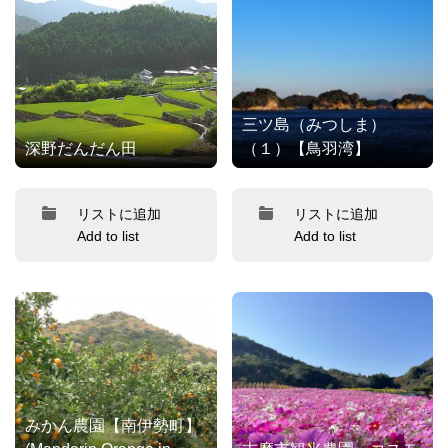
三ツ島（みつしま）
深野だんだん田
（１）【鳥羽湾】
リストに追加
リストに追加
Add to list
Add to list
みかん農園【南伊勢町】