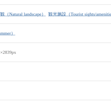
Natural landscape）
観光施設（Tourist sights/ameniti
mmer）
x×2839px