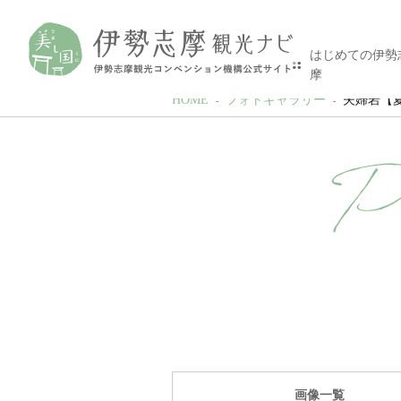
はじめての伊勢
摩
HOME
フォトギャラリー
夫婦岩【夏至の頃
P
画像一覧