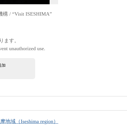
Visit ISESHIMA”
ります。
vent unauthorized use.
追加
地域（Iseshima region）