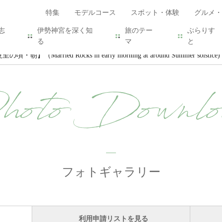
特集
モデルコース
スポット・体験
グルメ・
志
伊勢神宮を深く知
旅のテー
ぶらりす
る
マ
と
・朝】（Married Rocks in early morning at around Summer solstice)
hoto Downlo
フォトギャラリー
利用申請リストを見る