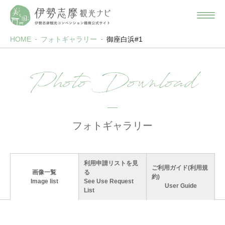
HOME
フォトギャラリー
御座白浜#1
Photo Download
フォトギャラリー
利用申請リストを見
ご利用ガイド(利用規
画像一覧
る
約)
Image list
See Use Request
User Guide
List