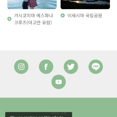
가시코지마 에스파냐
이세시마 국립공원
크루즈(아고만 유람)
사이트 소개