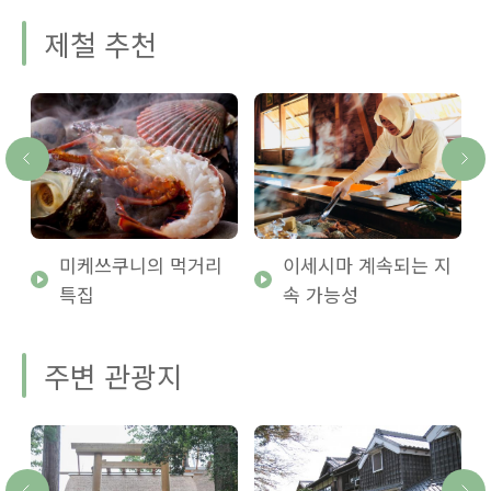
제철 추천
미케쓰쿠니의 먹거리
이세시마 계속되는 지
특집
속 가능성
주변 관광지