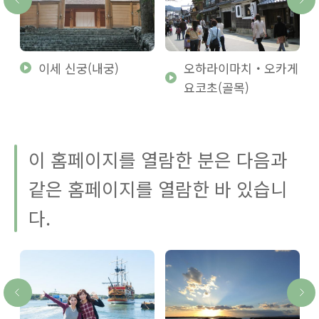
소
이세 신궁(내궁)
오하라이마치・오카게
요코초(골목)
이 홈페이지를 열람한 분은 다음과
같은 홈페이지를 열람한 바 있습니
다.