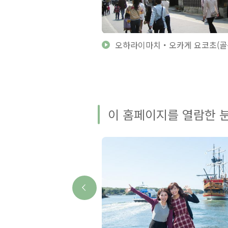
 안내소
오하라이마치・오카게 요코초(골
이 홈페이지를 열람한 분