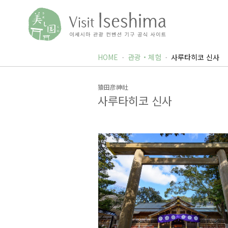
HOME
관광・체험
사루타히코 신사
猿田彦神社
사루타히코 신사