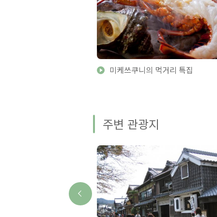
미케쓰쿠니의 먹거리 특집
주변 관광지