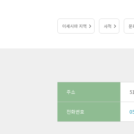
이세시마 지역
사적
문
주소
5
전화번호
0