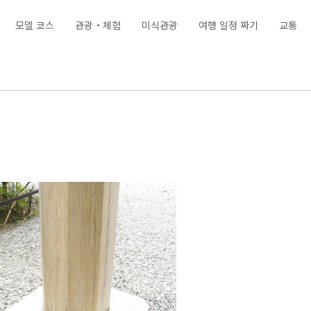
모델 코스
관광・체험
미식관광
여행 일정 짜기
교통