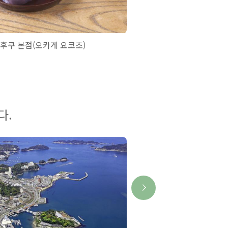
후쿠 본점(오카게 요코초)
이세시립 이세 후루이치
관
다.