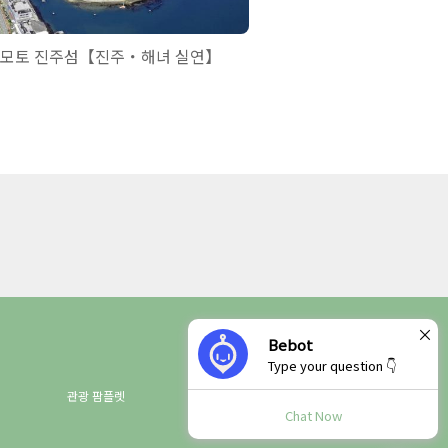
모토 진주섬【진주・해녀 실연】
이세 신궁(내궁)
×
Bebot
Type your question 👇
관광 팜플렛
Chat Now