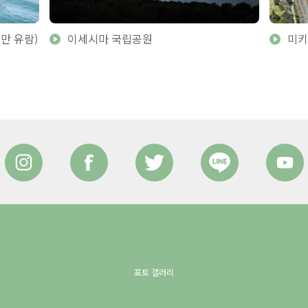
만 유람)
이세시마 국립공원
미키
포토 갤러리