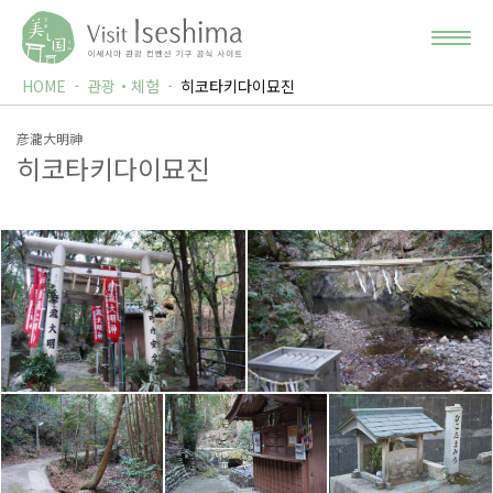
HOME
관광・체험
히코타키다이묘진
彦瀧大明神
히코타키다이묘진