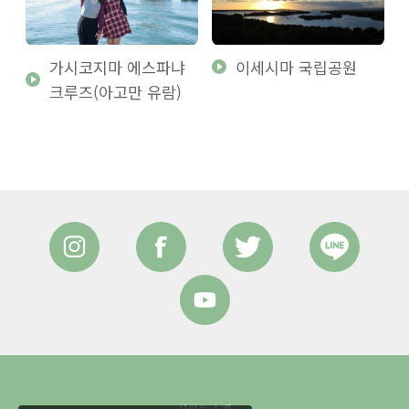
가시코지마 에스파냐
이세시마 국립공원
크루즈(아고만 유람)
사이트 소개