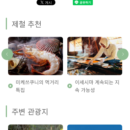
제철 추천
미케쓰쿠니의 먹거리
이세시마 계속되는 지
특집
속 가능성
주변 관광지