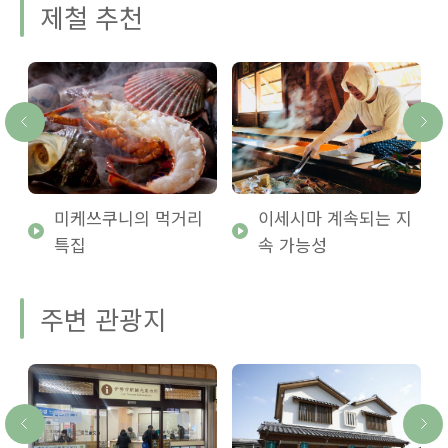
제철 추천
미케쓰쿠니의 먹거리
이세시마 계속되는 지
특집
속 가능성
주변 관광지