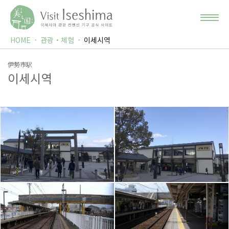
HOME
관광・체험
이세시역
伊勢市駅
이세시역