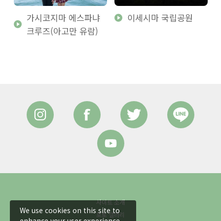
가시코지마 에스파냐
이세시마 국립공원
부
크루즈(아고만 유람)
사이트 소개
We use cookies on this site to
포토 갤러리
enhance your user experience.