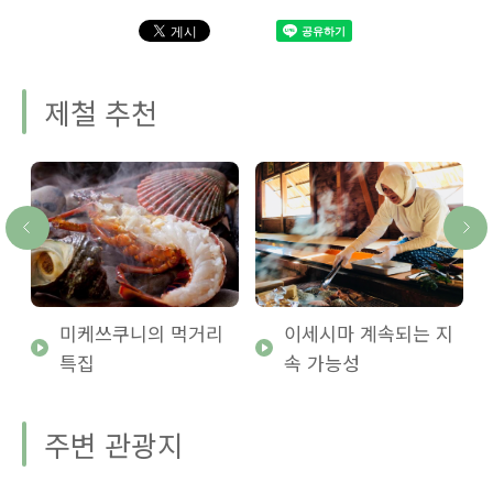
제철 추천
미케쓰쿠니의 먹거리
이세시마 계속되는 지
특집
속 가능성
주변 관광지