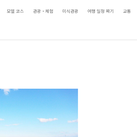
모델 코스
관광・체험
미식관광
여행 일정 짜기
교통