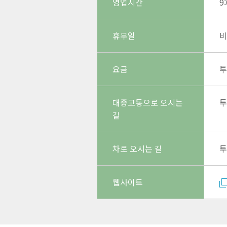
영업시간
9
휴무일
비
요금
투
대중교통으로 오시는
투
길
차로 오시는 길
투
웹사이트