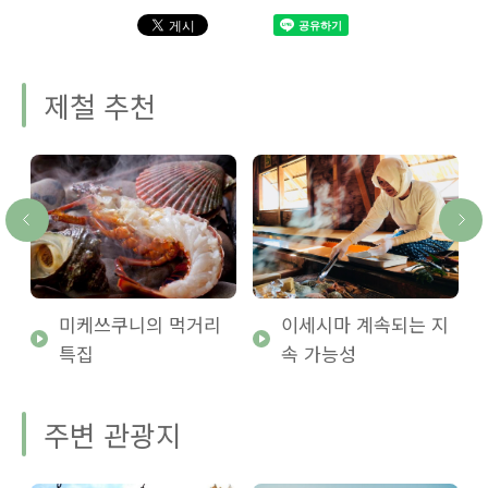
제철 추천
미케쓰쿠니의 먹거리
이세시마 계속되는 지
특집
속 가능성
주변 관광지