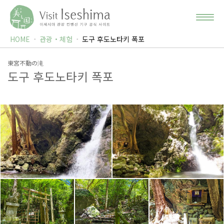
HOME
관광・체험
도구 후도노타키 폭포
東宮不動の滝
도구 후도노타키 폭포