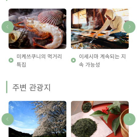
미케쓰쿠니의 먹거리
이세시마 계속되는 지
특집
속 가능성
주변 관광지