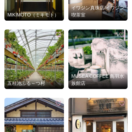
イワジン真珠店/イワジン
MIKIMOTO（ミキモト）
喫茶室
MUSEA COFFEE 鳥羽水
五桂池ふる～つ村
族館店