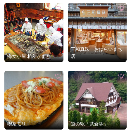
三和真珠 おはらいまち
海女小屋 相差かまど
店
喫茶モリ
道の駅「茶倉駅」