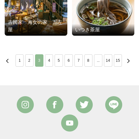
古民家 海女の家 五左
屋
いつき茶屋
1
2
3
4
5
6
7
8
...
14
15