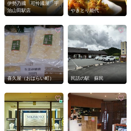
伊勢乃國 可怜國屋 宇
治山田駅店
やきとり能代
喜久屋（おはらい町）
民話の駅 蘇民