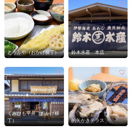
とうふや（おかげ横丁）
鈴木水産 本店
くみひも平井（おかげ横
丁）
的矢かきテラス