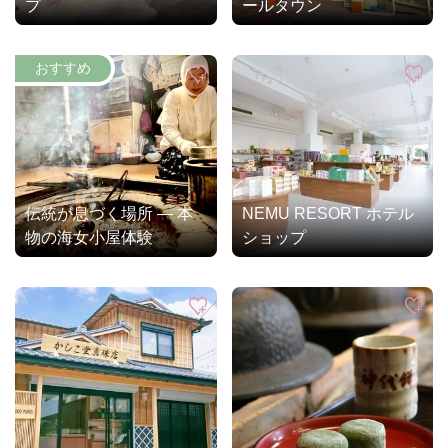
プ
ールタウン
伝統が息づく場所 ― 本
NEMU RESORT ホテル
物の海女小屋体験
ショップ