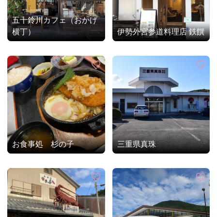
五十鈴川カフェ（おかげ
横丁）
伊勢外宮参道料理店 鉄饌
お食事処 杉の子
三重県真珠