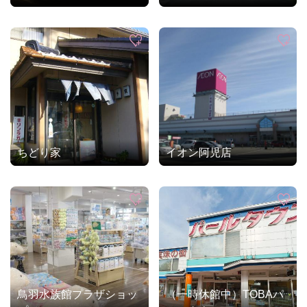
ちどり家
イオン阿児店
鳥羽水族館プラザショッ
（一時休館中）TOBAパ