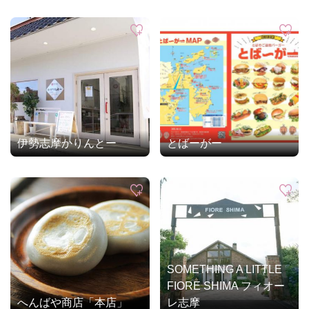
伊勢志摩かりんとー
とばーがー
SOMETHING A LITTLE
FIORE SHIMA フィオー
へんばや商店「本店」
レ志摩