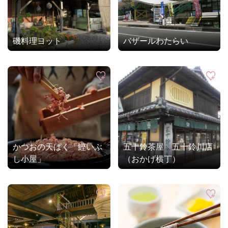
磯料理ヨット
バザールわたらい
かつおの天ぱく「鰹いぶ
五十鈴茶屋 五十鈴川店
し小屋」
（おかげ横丁）