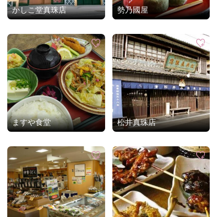
かしこ堂真珠店
勢乃國屋
ますや食堂
松井真珠店