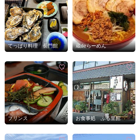
てっぱり料理 長門館
蔵deらーめん
プリンス
お食事処 ふる里館