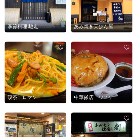
季節料理 馳走
あみ焼き天びん屋
喫茶 ロマン
中華飯店 ワスケ