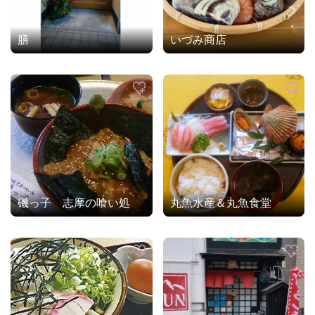
膳
いづみ商店
磯っ子 志摩の喰い処
丸魚水産＆丸魚食堂