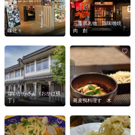
三重県名物 鶏味噌焼
味佐々
肉 創
はいからさん（おかげ横
丁）
蕎麦鴨料理すゞ木