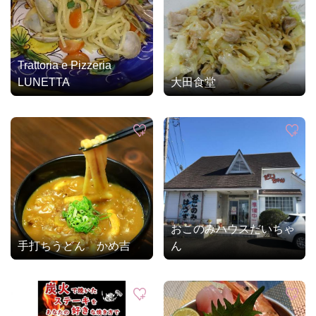
Trattoria e Pizzeria
LUNETTA
大田食堂
おこのみハウスだいちゃ
手打ちうどん かめ吉
ん