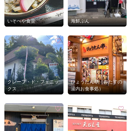
いそべや食堂
海鮮ぶん
クレープ・ド・フェニッ
ひょうたん亭（みたすの
クス
湯内お食事処）