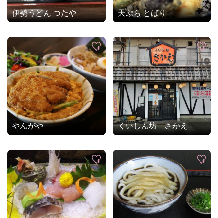
伊勢うどん つたや
天ぷら とばり
やんがや
くいしん坊 さかえ