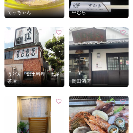
てっちゃん
中むら
うどん・郷土料理 七越
茶屋
岡田酒店