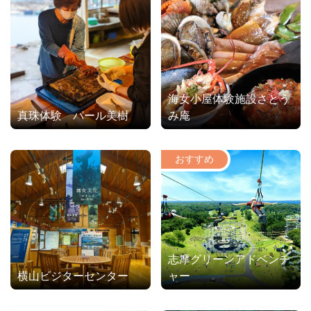
海女小屋体験施設さとう
真珠体験 パール美樹
み庵
志摩グリーンアドベンチ
横山ビジターセンター
ャー