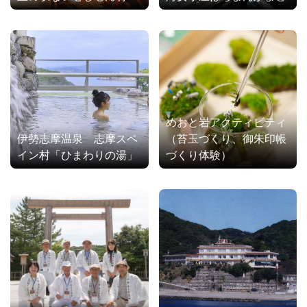
めおと岩アクティビティ
伊勢志摩温泉 志摩スペ
（苔玉づくり、御朱印帳
イン村「ひまわりの湯」
づくり体験）