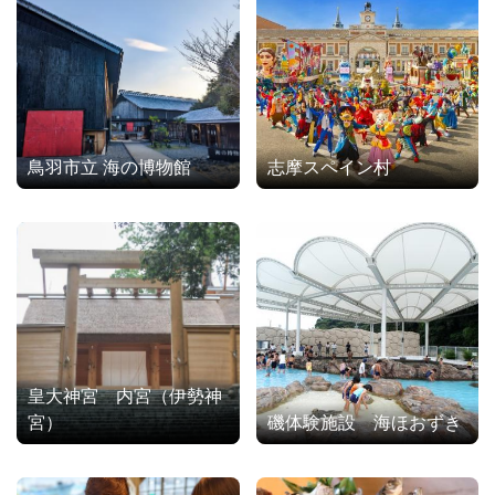
鳥羽市立 海の博物館
志摩スペイン村
皇大神宮 内宮（伊勢神
宮）
磯体験施設 海ほおずき