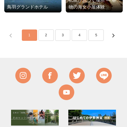
伝統が息づく場所 ― 本
鳥羽グランドホテル
物の海女小屋体験
1
2
3
4
5