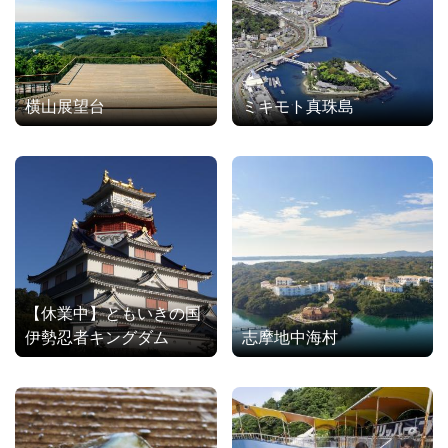
横山展望台
ミキモト真珠島
【休業中】ともいきの国
伊勢忍者キングダム
志摩地中海村