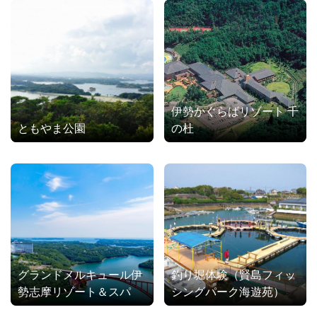
伊勢かぐらばリゾート 千
ともやま公園
の杜
グランドメルキュール伊
釣り堀体験（賢島フィッ
勢志摩リゾート＆スパ
シングパーク海遊苑）