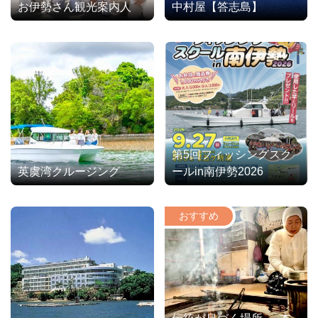
お伊勢さん観光案内人
中村屋【答志島】
第5回フィッシングスク
英虞湾クルージング
ールin南伊勢2026