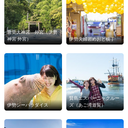
豊受大神宮 外宮（伊勢
神宮 外宮）
伊勢夫婦岩めおと横丁
賢島エスパーニャクルー
伊勢シーパラダイス
ズ（あご湾遊覧）