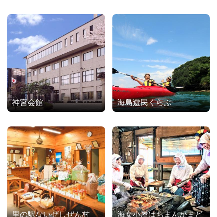
神宮会館
海島遊民くらぶ
里の駅ないぜしぜん村
海女小屋はちまんかまど