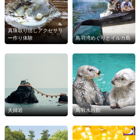
真珠取り出しアクセサリ
ー作り体験
鳥羽湾めぐりとイルカ島
夫婦岩
鳥羽水族館