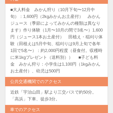
■大人料金 みかん狩り（10月下旬〜12月中
旬）：1,600円（2kgみかんお土産付） みかん
ジュース（季節によってみかんの種類は異なり
ます）作り体験（1月〜10月の間で3名〜）1,600
円（ジュース1本お土産付） 田植え・稲刈り体
験（田植えは5月中旬、稲刈りは9月上旬で各年
1回で5名〜）：約2,000円程度（昼食付。収穫時
に米1kgプレゼント（送料別）） ■子ども料
金 みかん狩り：小学生は1,100円（1kgみかん
お土産付）、幼児は500円
公共交通機関でのアクセス
近鉄「宇治山田」駅より三交バスで約50分。
「高浜」下車、徒歩3分。
車でのアクセス