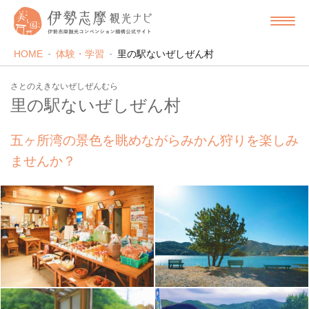
HOME
体験・学習
里の駅ないぜしぜん村
さとのえきないぜしぜんむら
里の駅ないぜしぜん村
五ヶ所湾の景色を眺めながらみかん狩りを楽しみ
ませんか？