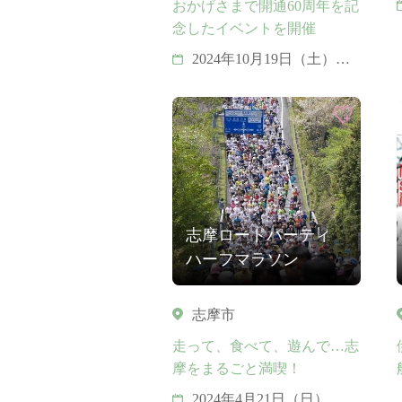
おかげさまで開通60周年を記
念したイベントを開催
2024年10月19日（土）・
20日（日）
志摩ロードパーティ
ハーフマラソン
志摩市
走って、食べて、遊んで…志
摩をまるごと満喫！
2024年4月21日（日） 志