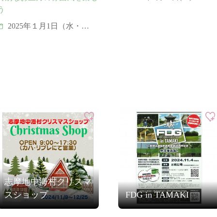
年5月5日(日)
う
2025年１月1日（水・
祝）、11日（土）、13日
（月・祝）、19日
（日）、26日（日）
志摩地中海村クリスマ
スショップ
FDG in TAMAKI