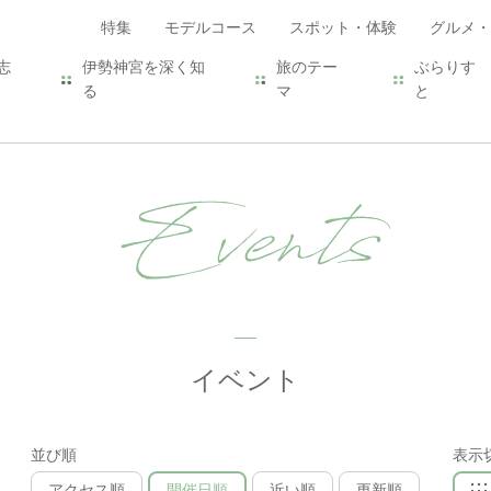
特集
モデルコース
スポット・体験
グルメ・
志
伊勢神宮を深く知
旅のテー
ぶらりす
る
マ
と
Events
イベント
並び順
表示
アクセス順
開催日順
近い順
更新順