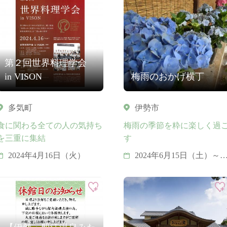
でつむぐ人のわマルシェ
公式SNSのInstagramと
Facebookのアカウントに
てお知らせします）
第２回世界料理学会
in VISON
梅雨のおかげ横丁
多気町
伊勢市
食に関わる全ての人の気持ち
梅雨の季節を粋に楽しく過
を三重に集結
す
2024年4月16日（火）
2024年6月15日（土）～6
月23日（日）