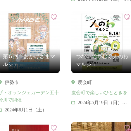
年9月28日
第５回 おかげさまマ
つないでつむぐ人のわ
ルシェ
マルシェ
伊勢市
度会町
ザ・オランジェガーデン五十
度会町で楽しいひとときを
鈴川で開催！
2024年5月19日（日）
※小雨決行
2024年6月1日（土）
※荒天の場合は5月26日
（日）に開催いたします
（中止の場合はつない