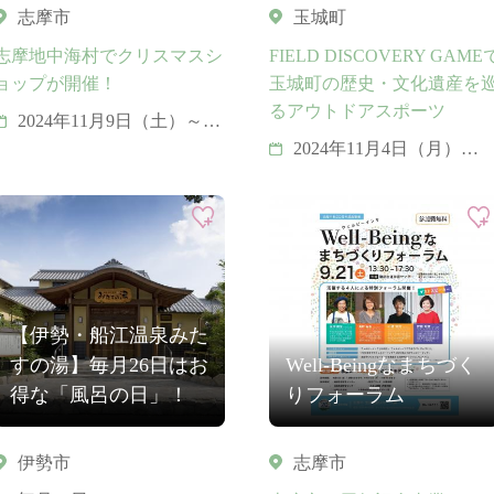
志摩市
玉城町
志摩地中海村でクリスマスシ
FIELD DISCOVERY GAME
ョップが開催！
玉城町の歴史・文化遺産を
るアウトドアスポーツ
2024年11月9日（土）～12
月25日（水）
2024年11月4日（月）
申込期間は2024年8月1日
（木）から10月21日
（月）まで
【伊勢・船江温泉みた
すの湯】毎月26日はお
Well-Beingなまちづく
得な「風呂の日」！
りフォーラム
伊勢市
志摩市