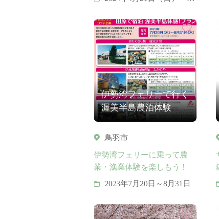
摩ロードパーティ ハーフ
マラソン
伊勢湾フェリーで行く
渥美半島農泊体験
鳥羽市
伊勢湾フェリーに乗って農
業・漁業体験を楽しもう！
2023年7月20日～8月31日