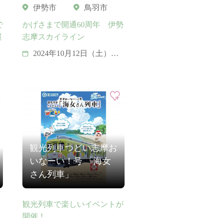
伊勢市
鳥羽市
で
かげさまで開通60周年 伊勢
巡
志摩スカイライン
2024年10月12日（土）か
ら10月13日（日）
観光列車つどい志摩お
いなーい！号 「海女
さん列車」
観光列車で楽しいイベントが
開催！