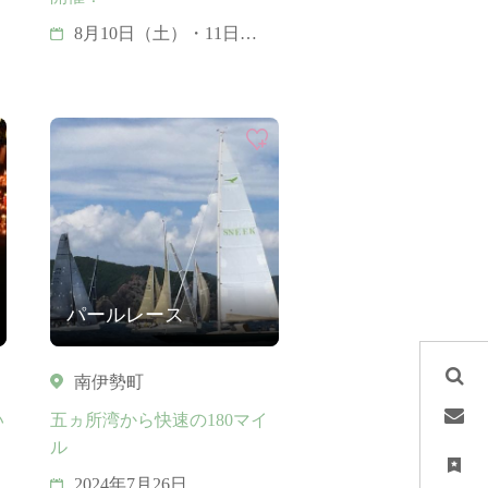
8月10日（土）・11日
（日・祝）・17日
（土）・18日（日）・24
日（土）・25日（日）・
31日（土）
9月1日（日）・7日
（土）・8日（日）・14日
（土）・15日（日）・21
日（土）・22日（日・
祝）
パールレース
南伊勢町
い
五ヵ所湾から快速の180マイ
ル
毎
2024年7月26日