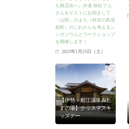
ち商店街へ』作者 秋杜フユ
さんをゲストにお招きして
「山田」のまち（外宮の鳥居
前町）のこれからを考えるシ
ンポジウムとワークショップ
を開催します！
2025年1月25日（土）
【伊勢・船江温泉みた
すの湯】クリスマスキ
ッズデー