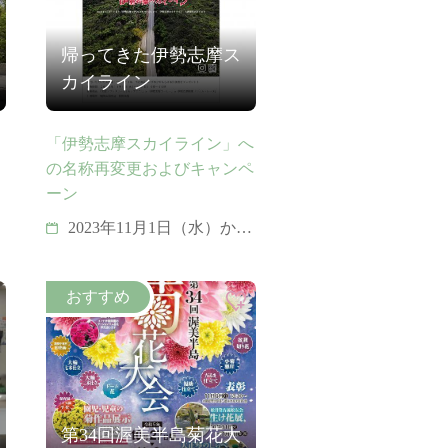
帰ってきた伊勢志摩ス
カイライン
「伊勢志摩スカイライン」へ
の名称再変更およびキャンペ
ーン
2023年11月1日（水）から
5日（日）
第34回渥美半島菊花大