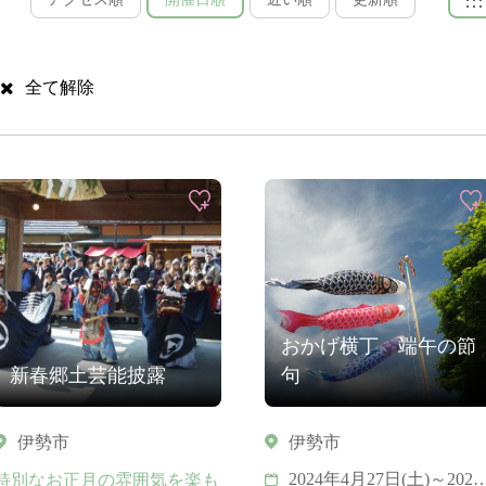
全て解除
おかげ横丁 端午の節
新春郷土芸能披露
句
伊勢市
伊勢市
2024年4月27日(土)～2024
特別なお正月の雰囲気を楽も