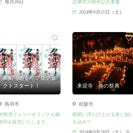
毎月26日
志摩市20周年記念事業
2024年9月21日（土）
御船印めぐりプロジェ
クトスタート！
来迎寺 炎の祭典
鳥羽市
松阪市
伊勢湾フェリーオリジナル御
暗闇に浮かび上がる炎に願
船印を販売いたします。
を込めて
2024年9月28日（土） ※