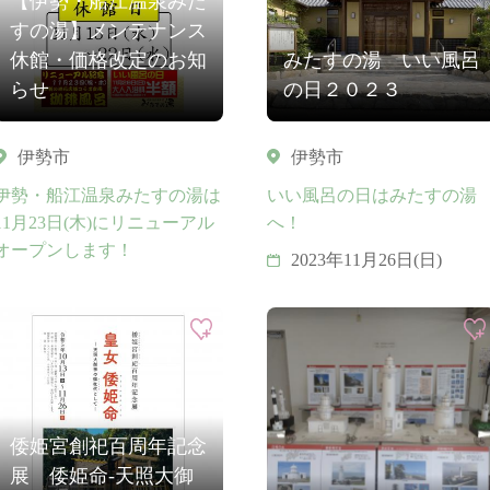
【伊勢・船江温泉みた
すの湯】メンテナンス
休館・価格改定のお知
みたすの湯 いい風呂
らせ
の日２０２３
伊勢市
伊勢市
伊勢・船江温泉みたすの湯は
いい風呂の日はみたすの湯
11月23日(木)にリニューアル
へ！
オープンします！
2023年11月26日(日)
倭姫宮創祀百周年記念
展 倭姫命-天照大御