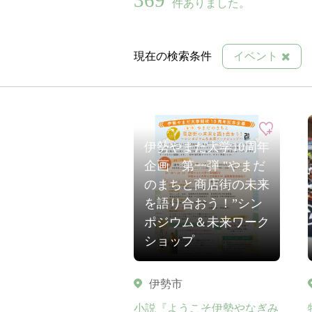
件ありました。
現在の検索条件
イベント
伊勢やまだ大学10周年
企画 第一弾 "やまだ
のまちと商店街の未来
を語り合おう！”シン
ポジウム＆未来ワーク
ショップ
伊勢市
小説『ようこそ伊勢やなぎみ