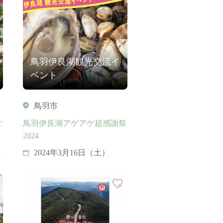
鳥羽伊良湖観光交流イ
ベント
鳥羽市
ご
鳥羽伊良湖アゲアゲ超感謝祭
2024
2024年3月16日（土）