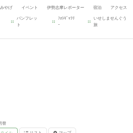
みやげ
イベント
伊勢志摩レポーター
宿泊
アクセス
パンフレッ
ﾌｫﾄｷﾞｬﾗﾘ
いせしませんぐう
ト
ｰ
旅
切替
タイル
リスト
マップ