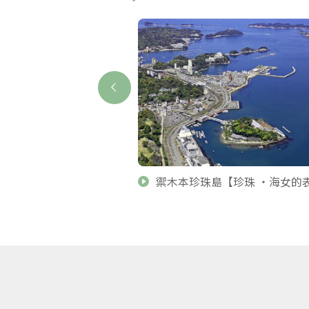
行李配送櫃台
禦木本珍珠島【珍珠 ・海女的