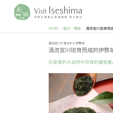
HOME
觀光‧體驗
清流宮川培育而
清流宮川で育まれた伊勢茶
清流宮川培育而成的伊勢
在度會的大自然中培育的優質產