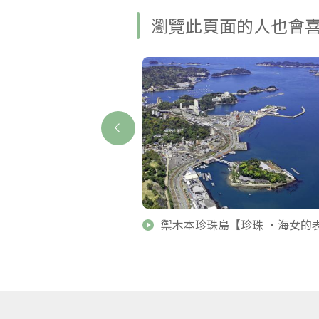
瀏覽此頁面的人也會
禦木本珍珠島【珍珠 ・海女的