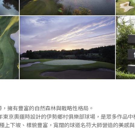
帶，擁有豐富的自然森林與戰略性格局。
5年東京奧運時設計的伊勢鄉村俱樂部球場，是眾多作品
含各種上下坡、樣貌豐富，寬闊的球道名符大師營造的美感