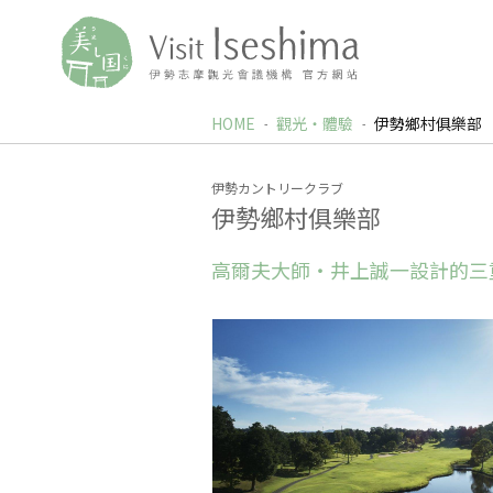
HOME
觀光‧體驗
伊勢鄉村俱樂部
伊勢カントリークラブ
伊勢鄉村俱樂部
高爾夫大師・井上誠一設計的三