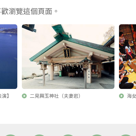
喜歡瀏覽這個頁面。
表演】
二見興玉神社（夫妻岩）
海女