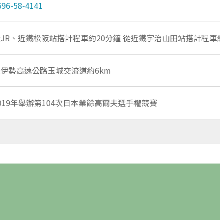
596-58-4141
JR、近鐵松阪站搭計程車約20分鐘 從近鐵宇治山田站搭計程車
從伊勢高速公路玉城交流道約6km
019年舉辦第104次日本業餘高爾夫選手權競賽