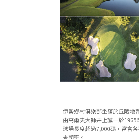
伊勢鄉村俱樂部坐落於丘陵地
由高爾夫大師井上誠一於196
球場長度超過7,000碼，富
來朝聖。