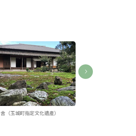
甲舍（玉城町指定文化遺產）
玉城交流農園