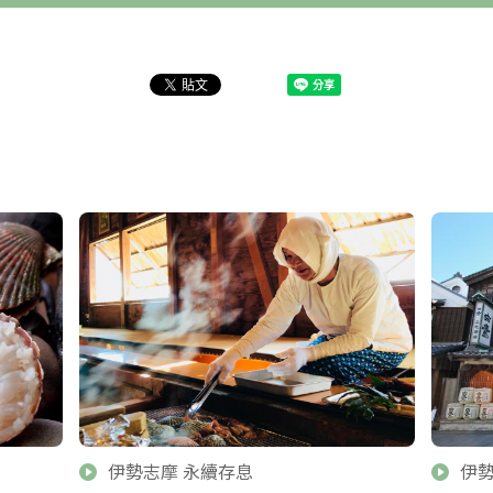
伊勢志摩 永續存息
伊