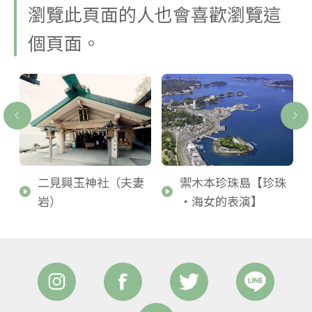
瀏覽此頁面的人也會喜歡瀏覽這
個頁面。
俱
二見興玉神社（夫妻
禦木本珍珠島【珍珠
岩）
・海女的表演】