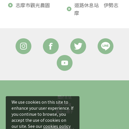
志摩市觀光農園
道路休息站 伊勢志
摩
關於本站
We use cookies on this site to
照片欣賞
enhance your user experience. If
觀光小冊子
you continue to browse, you
accept the use of cookies on
our site. See our
cookies policy