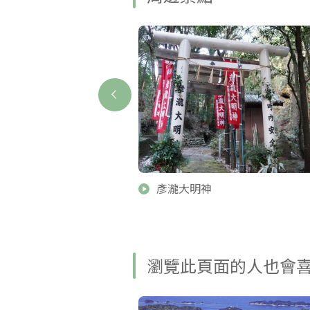
樂部
彥瀧大明神
瀏覽此頁面的人也會