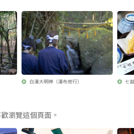
白瀑大明神（瀑布修行）
七
喜歡瀏覽這個頁面。