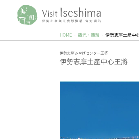
HOME
觀光‧體驗
伊勢志摩土產中
伊勢志摩みやげセンター王将
伊勢志摩土產中心王將