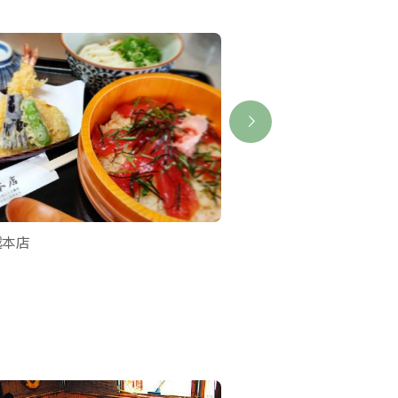
越本店
永旺鳥羽店