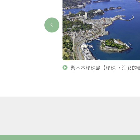
行李配送櫃台
禦木本珍珠島【珍珠 ・海女的