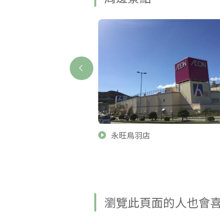
 closed. Reopen schedule
永旺鳥羽店
ded.】日和山
瀏覽此頁面的人也會