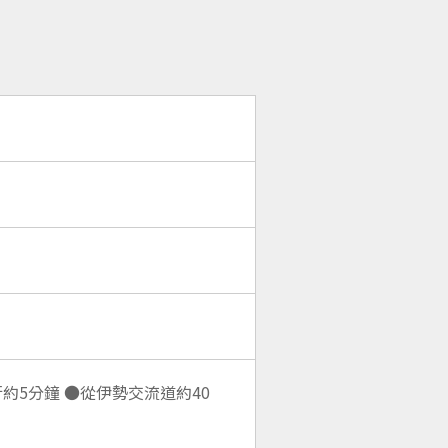
約5分鐘 ●從伊勢交流道約40