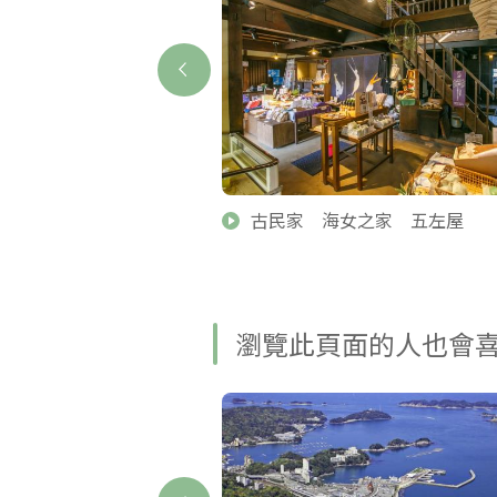
古民家 海女之家 五左屋
瀏覽此頁面的人也會