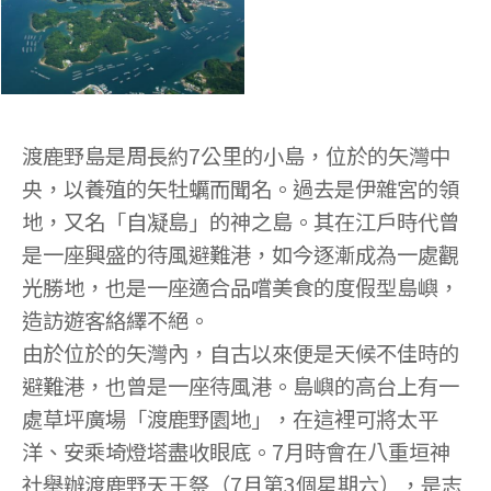
渡鹿野島是周長約7公里的小島，位於的矢灣中
央，以養殖的矢牡蠣而聞名。過去是伊雜宮的領
地，又名「自凝島」的神之島。其在江戶時代曾
是一座興盛的待風避難港，如今逐漸成為一處觀
光勝地，也是一座適合品嚐美食的度假型島嶼，
造訪遊客絡繹不絕。
由於位於的矢灣內，自古以來便是天候不佳時的
避難港，也曾是一座待風港。島嶼的高台上有一
處草坪廣場「渡鹿野園地」，在這裡可將太平
洋、安乘埼燈塔盡收眼底。7月時會在八重垣神
社舉辦渡鹿野天王祭（7月第3個星期六），是志