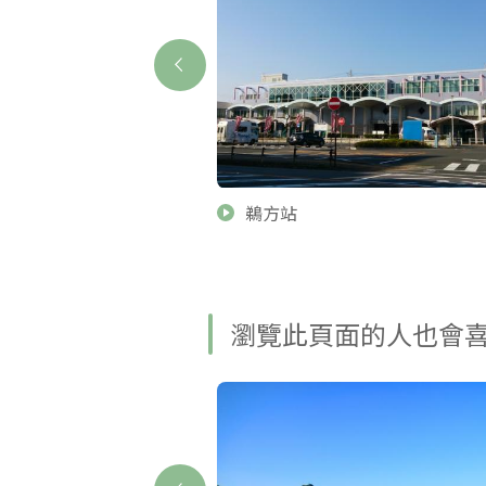
鵜方站
瀏覽此頁面的人也會