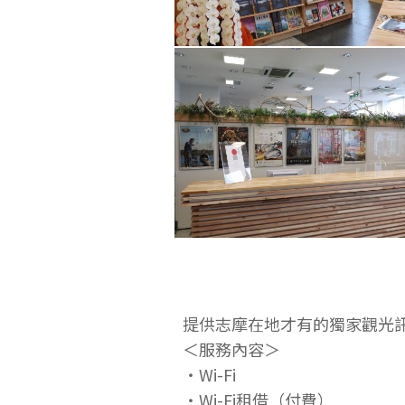
提供志摩在地才有的獨家觀光
＜服務內容＞
・Wi-Fi
・Wi-Fi租借（付費）