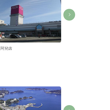
旺阿兒店
手打烏龍麵 かめ吉