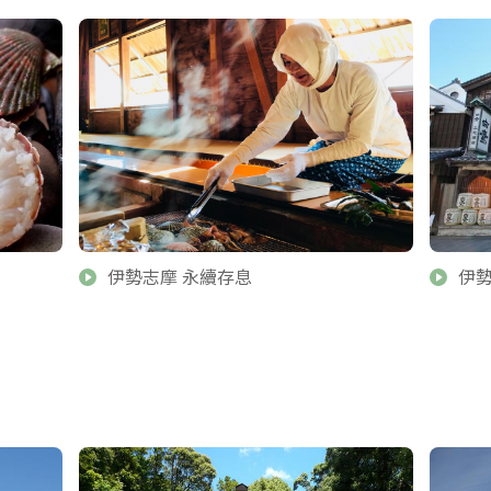
伊勢志摩 永續存息
伊