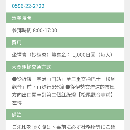
0596-22-2722
營業時間
參拜時間 8:00-17:00
費用
坐禪會（抄經會）隨喜金： 1,000日圓（每人）
大眾運輸交通方式
●從近鐵「宇治山田站」至三重交通巴士「松尾
觀音」前，再步行5分鐘 ●從伊勢交流道的市區
方向出口開車到第二個紅綠燈【松尾觀音寺前】
左轉
備註
ご朱印を頂く際は、事前に必ず社務所等にご確