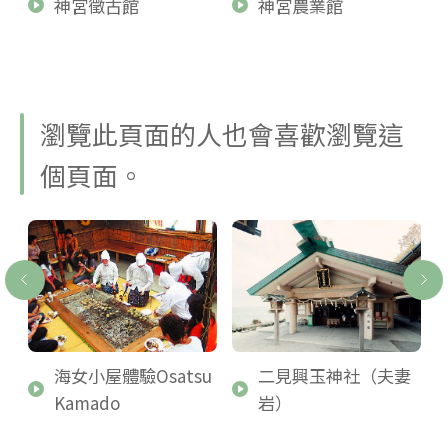
神宮徵古館
神宮農業館
瀏覽此頁面的人也會喜歡瀏覽這
個頁面。
俱
海女小屋體驗Osatsu
二見興玉神社（夫妻
Kamado
岩）