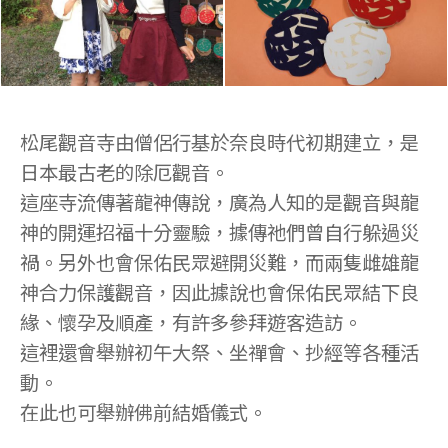
松尾觀音寺由僧侶行基於奈良時代初期建立，是
日本最古老的除厄觀音。
這座寺流傳著龍神傳說，廣為人知的是觀音與龍
神的開運招福十分靈驗，據傳祂們曾自行躲過災
禍。另外也會保佑民眾避開災難，而兩隻雌雄龍
神合力保護觀音，因此據說也會保佑民眾結下良
緣、懷孕及順產，有許多參拜遊客造訪。
這裡還會舉辦初午大祭、坐禪會、抄經等各種活
動。
在此也可舉辦佛前結婚儀式。