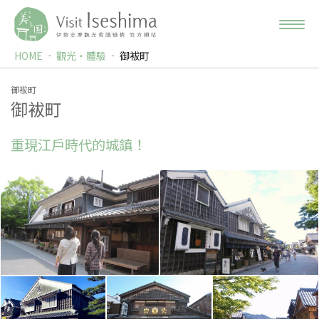
HOME
觀光‧體驗
御袚町
御袚町
御袚町
重現江戶時代的城鎮！