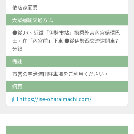
依店家而異
大眾運輸交通方式
●從JR、近鐵「伊勢市站」搭乘外宮內宮循環巴
士，在「內宮前」下車 ●從伊勢西交流道開車7
分鐘
備註
市営の宇治浦田駐車場をご利用ください。
網頁
https://ise-oharaimachi.com/