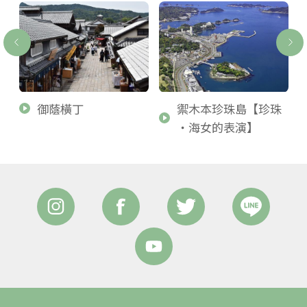
御蔭橫丁
禦木本珍珠島【珍珠
・海女的表演】