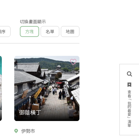
切換畫面顯示
順序
方塊
名單
地圖
查看「我的最愛」清單
御蔭橫丁
伊勢市