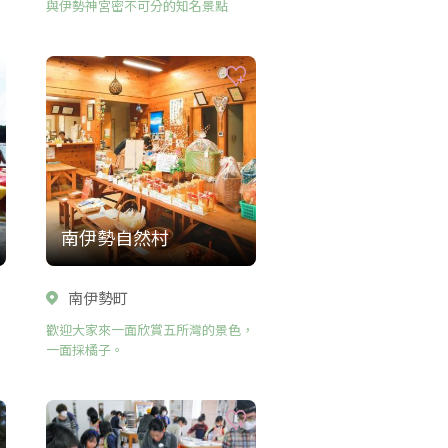
與伊勢神宮密不可分的知名景點
南伊勢自然村
南伊勢町
歡迎大家來一面欣賞五所灣的景色，
一面採橘子。