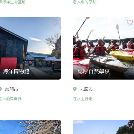
和海洋生物互動
看人魚的原點
海洋博物館
誌摩自然學校
鳥羽市
志摩市
在木船間穿行
在水上行走