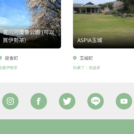
宮川河度會公園 (可以
買伊勢茶）
ASPIA玉城
度會町
玉城町
品嘗伊勢茶
玩累了，泡溫泉