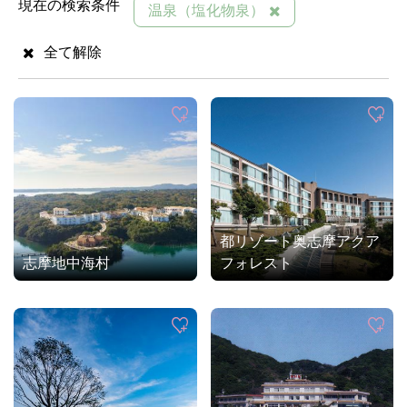
現在の検索条件
温泉（塩化物泉）
全て解除
都リゾート奥志摩アクア
志摩地中海村
フォレスト