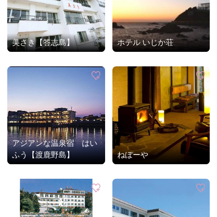
美さき【答志島】
ホテル いじか荘
アジアンな温泉宿 はい
ふう【渡鹿野島】
ねぼーや