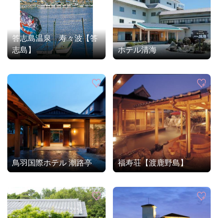
答志島温泉 寿々波【答
志島】
ホテル清海
鳥羽国際ホテル 潮路亭
福寿荘【渡鹿野島】