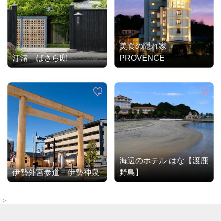
美食の隠れ家
汀渚 ばさら邸
PROVENCE
海辺のホテル はな【渡鹿
伊勢外宮参道 伊勢神泉
野島】
-->