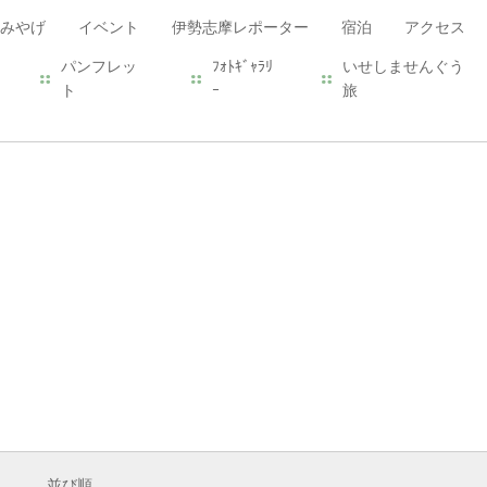
みやげ
イベント
伊勢志摩レポーター
宿泊
アクセス
パンフレッ
ﾌｫﾄｷﾞｬﾗﾘ
いせしませんぐう
ト
ｰ
旅
並び順