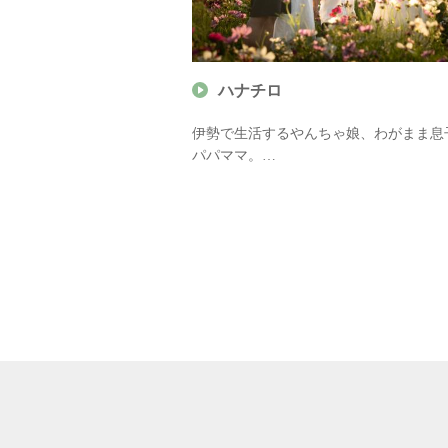
ハナチロ
市育ちのカメライター
伊勢で生活するやんちゃ娘、わがまま息
野は、地域のお土産・
パパママ。
自然・アウトドアな
親バカ気味（笑）で子どもが写りこむ写
ア 三重県お土産観光ナ
増えがちですが、元気に、楽しく、可愛
をモットーに活動中！