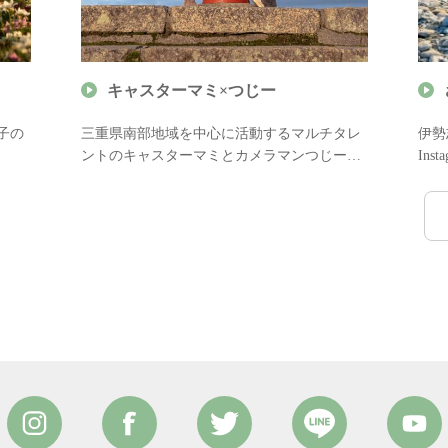
キャスターマミ×つじー
子の
三重県南部地域を中心に活動するマルチタレ
伊勢
ントのキャスターマミとカメラマンつじーが
In
真が
撮影デートに役立つ情報をご案内します。
三重
く？
カップルでの伊勢志摩旅行で撮る“最高の一
伊勢
枚”をぜひご参考に！
しま
地元
に！