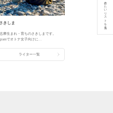
行きたいリストを見る
さきしま
シンガーソング
志摩生まれ・育ちのさきしまです。
三重県出身シンガーソ
stagramでオトナ女子向けに
県内各地をラジオ番組
のグルメやお出かけスポットを発信中！
キャンプや旅動画もYo
志摩の“楽しい”をぎゅっと詰めてお届け
三重県をテーマに作っ
ライター一覧
す♪
頭」もご覧ください！
の方も旅行者も楽しめる投稿をお楽しみ
伊勢志摩の魅力を精力