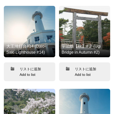
大王埼灯台#14 (Daio-
宇治橋【秋】#２ (Ugi
Saki Lighthouse #14)
Bridge in Autumn #2)
リストに追加
リストに追加
Add to list
Add to list