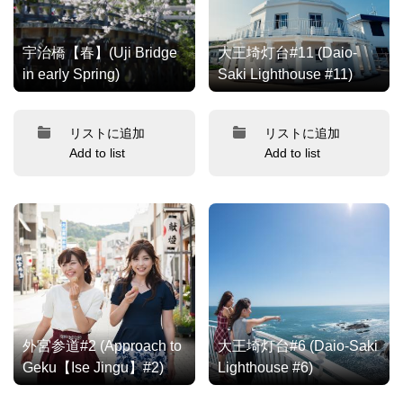
宇治橋【春】(Uji Bridge
大王埼灯台#11 (Daio-
in early Spring)
Saki Lighthouse #11)
リストに追加
リストに追加
Add to list
Add to list
外宮参道#2 (Approach to
大王埼灯台#6 (Daio-Saki
Geku【Ise Jingu】#2)
Lighthouse #6)