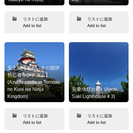
リストに追加
リストに追加
Add to list
Add to list
安土城【ともいきの国伊
勢忍者キングダム】
(Azuchi castle in Tomoiki
no Kuni Ise Ninja
安乗埼灯台#３ (Anori-
Kingdom)
Saki Lighthouse＃3)
リストに追加
リストに追加
Add to list
Add to list