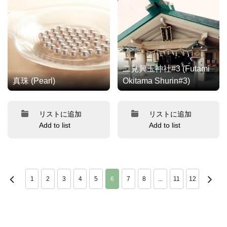
二見興玉神社#3 (Futami
真珠 (Pearl)
Okitama Shurin#3)
リストに追加
リストに追加
Add to list
Add to list
1
2
3
4
5
6
7
8
...
11
12