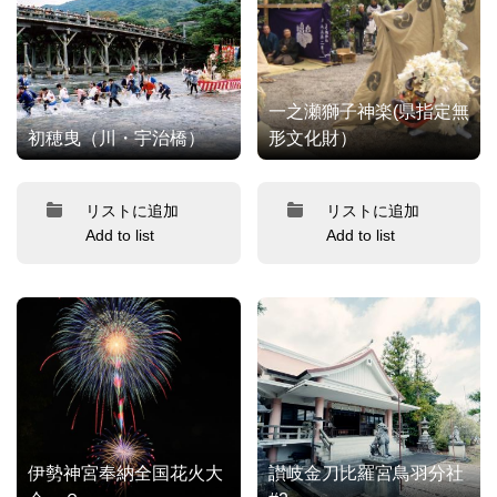
一之瀬獅子神楽(県指定無
初穂曳（川・宇治橋）
形文化財）
リストに追加
リストに追加
Add to list
Add to list
伊勢神宮奉納全国花火大
讃岐金刀比羅宮鳥羽分社