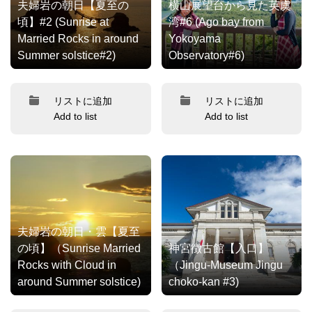
夫婦岩の朝日【夏至の
横山展望台から見た英虞
頃】#2 (Sunrise at
湾#6 (Ago bay from
Married Rocks in around
Yokoyama
Summer solstice#2)
Observatory#6)
リストに追加
リストに追加
Add to list
Add to list
夫婦岩の朝日・雲【夏至
の頃】（Sunrise Married
神宮徴古館【入口】
Rocks with Cloud in
（Jingu-Museum Jingu
around Summer solstice)
choko-kan #3)