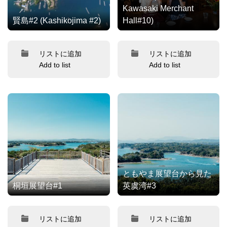
Kawasaki Merchant
賢島#2 (Kashikojima #2)
Hall#10)
リストに追加
リストに追加
Add to list
Add to list
ともやま展望台から見た
桐垣展望台#1
英虞湾#3
リストに追加
リストに追加