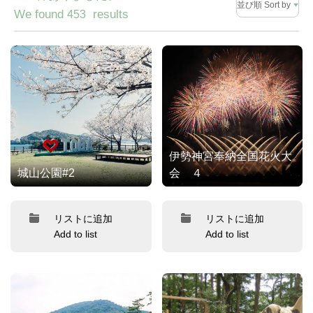
並び順 Sort by
We found
results
453
伊勢神宮奉納全国花火大
城山公園#2
会 ４
リストに追加
リストに追加
Add to list
Add to list