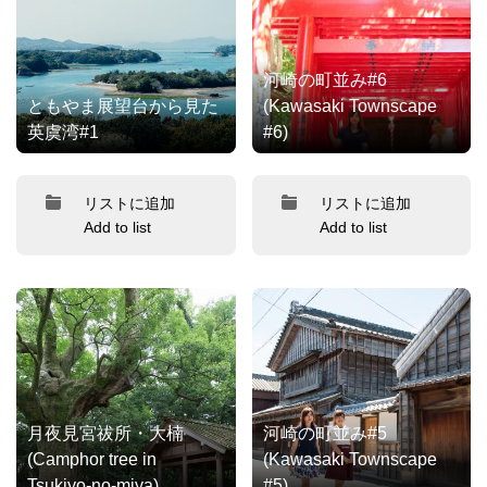
河崎の町並み#6
ともやま展望台から見た
(Kawasaki Townscape
英虞湾#1
#6)
リストに追加
リストに追加
Add to list
Add to list
月夜見宮祓所・大楠
河崎の町並み#5
(Camphor tree in
(Kawasaki Townscape
Tsukiyo-no-miya)
#5)