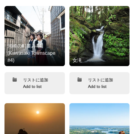
河崎の町並み#4
(Kawasaki Townscape
#4)
女滝
リストに追加
リストに追加
Add to list
Add to list