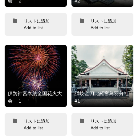
会 ２
#2
リストに追加
リストに追加
Add to list
Add to list
伊勢神宮奉納全国花火大
讃岐金刀比羅宮鳥羽分社
会 １
#1
リストに追加
リストに追加
Add to list
Add to list