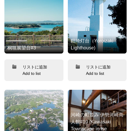
鎧埼灯台（Yoroizaki
桐垣展望台#3
Lighthouse)
リストに追加
リストに追加
Add to list
Add to list
河崎の町並み 伊勢河崎商
人館#10 (Kawasaki
Townscape in Ise