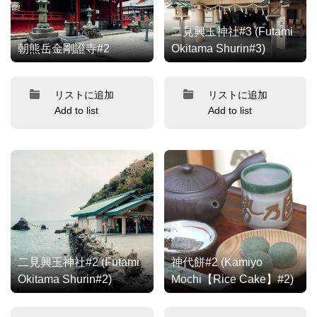
二見興玉神社#3 (Futami
朝熊岳金剛證寺#2
Okitama Shurin#3)
リストに追加
リストに追加
Add to list
Add to list
二見興玉神社#2 (Futami
神代餅#2 (Kamiyo
Okitama Shurin#2)
Mochi【Rice Cake】#2)