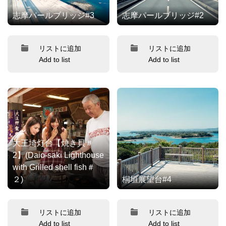
志摩パールブリッジ#3
志摩パールブリッジ#2
リストに追加
リストに追加
Add to list
Add to list
大王埼灯台【焼き貝＃
2】(Daio-saki Lighthouse
with Grilled shell fish＃
２)
桐垣展望台#4
リストに追加
リストに追加
Add to list
Add to list