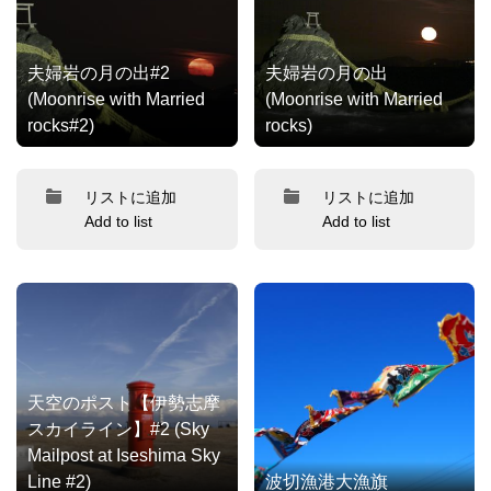
夫婦岩の月の出#2
夫婦岩の月の出
(Moonrise with Married
(Moonrise with Married
rocks#2)
rocks)
リストに追加
リストに追加
Add to list
Add to list
天空のポスト【伊勢志摩
スカイライン】#2 (Sky
Mailpost at Iseshima Sky
Line #2)
波切漁港大漁旗