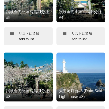
讃岐金刀比羅宮鳥羽分社
讃岐金刀比羅宮鳥羽分社
#5
#4
リストに追加
リストに追加
Add to list
Add to list
讃岐金刀比羅宮鳥羽分社
大王埼灯台#8 (Daio-Saki
#3
Lighthouse #8)