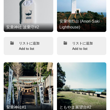
安乗埼灯台 (Anori-Saki
安乗神社 波乗守#2
Lighthouse)
リストに追加
リストに追加
Add to list
Add to list
安乗神社#1
ともやま展望台#2