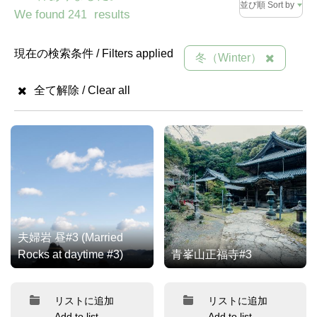
並び順 Sort by
We found
results
241
現在の検索条件 / Filters applied
冬（Winter）
全て解除 / Clear all
夫婦岩 昼#3 (Married
Rocks at daytime #3)
青峯山正福寺#3
リストに追加
リストに追加
Add to list
Add to list