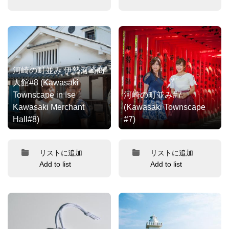
河崎の町並み 伊勢河崎商
人館#8 (Kawasaki
Townscape in Ise
河崎の町並み#7
Kawasaki Merchant
(Kawasaki Townscape
Hall#8)
#7)
リストに追加
リストに追加
Add to list
Add to list