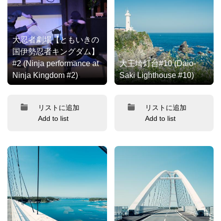
大忍者劇場【ともいきの
国伊勢忍者キングダム】
#2 (Ninja performance at
大王埼灯台#10 (Daio-
Ninja Kingdom #2)
Saki Lighthouse #10)
リストに追加
リストに追加
Add to list
Add to list