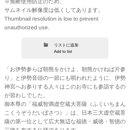
※無断使用防止のため、
サムネイル解像度は低くしてあります。
Thumbnail resolution is low to prevent
unauthorized use.
リストに追加
Add to list
「お伊勢参らば朝熊をかけよ、朝熊かけねば片参
り」と伊勢音頭の一節にも唄われたように、伊勢
神宮へお参りする人々はこのお寺にも参詣するの
が習わしでした。
御本尊の「福威智満虚空蔵大菩薩（ふくいちまん
こくうぞうだいぼさつ）」は、日本三大虚空蔵菩
薩の第一位として広大無辺な福徳・威徳・智徳の