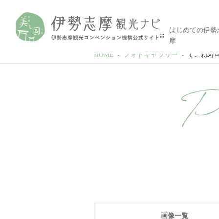
はじめての伊勢
摩
HOME
フォトギャラリー
てこね寿司#4 
P
画像一覧