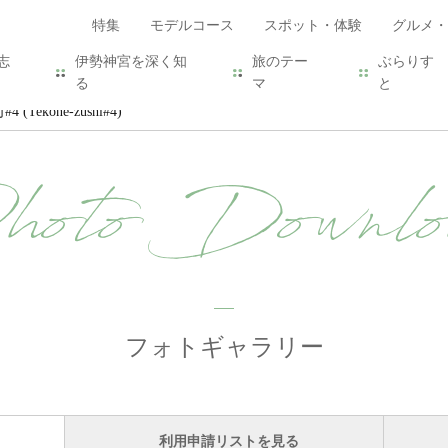
特集
モデルコース
スポット・体験
グルメ・
志
伊勢神宮を深く知
旅のテー
ぶらりす
る
マ
と
(Tekone-zushi#4)
hoto Downlo
フォトギャラリー
利用申請リストを見る