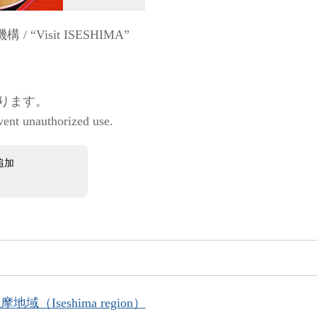
Visit ISESHIMA”
ります。
vent unauthorized use.
追加
地域（Iseshima region）