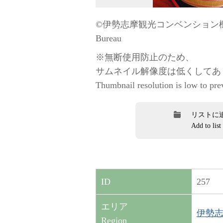
©伊勢志摩観光コンベンション機構 / “
Bureau
※無断使用防止のため、
サムネイル解像度は低くしてあ
Thumbnail resolution is low to pre
リストに
Add to list
257
ID
エリア
伊勢志摩
Region