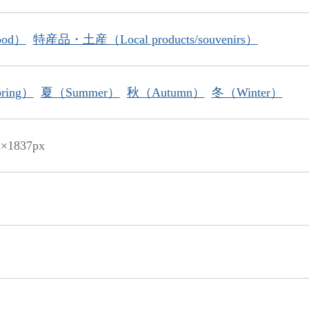
od）
特産品・土産（Local products/souvenirs）
ring）
夏（Summer）
秋（Autumn）
冬（Winter）
x×1837px