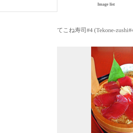
Image list
てこね寿司#4 (Tekone-zushi#