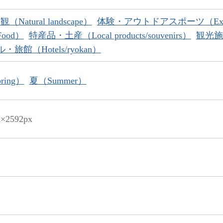
Natural landscape）
体験・アウトドアスポーツ（Experienc
ood）
特産品・土産（Local products/souvenirs）
観光施設（
・旅館（Hotels/ryokan）
ring）
夏（Summer）
x×2592px