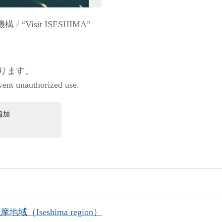
Visit ISESHIMA”
ります。
vent unauthorized use.
追加
地域（Iseshima region）