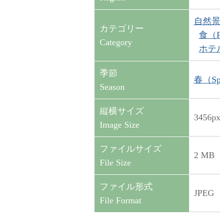
自然景観（
カテゴリー
食（F
Category
ホテル
季節
春（Sp
Season
縦横サイズ
3456p
Image Size
ファイルサイズ
2 MB
File Size
ファイル形式
JPEG
File Format