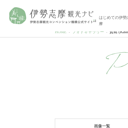
はじめての伊勢
摩
HOME
フォトギャラリー
賢島 (Kashi
P
画像一覧