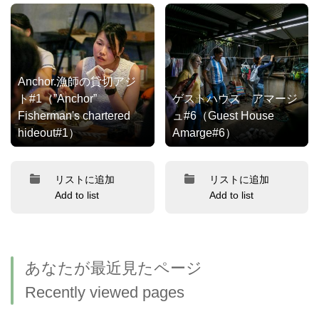
Anchor.漁師の貸切アジ
ト#1（”Anchor”
ゲストハウス アマージ
Fisherman's chartered
ュ#6（Guest House
hideout#1）
Amarge#6）
リストに追加
リストに追加
Add to list
Add to list
あなたが最近見たページ
Recently viewed pages