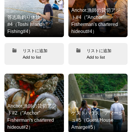
Anchor.漁師の貸切アジ
答志島釣り体験
ト#4（”Anchor”
#4（Toshi Island
Fisherman's chartered
Fishing#4）
hideout#4）
リストに追加
リストに追加
Add to list
Add to list
Anchor.漁師の貸切アジ
ト#2（”Anchor”
ゲストハウス アマージ
Fisherman's chartered
ュ#5（Guest House
hideout#2）
Amarge#5）