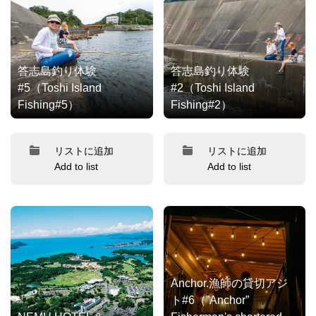
答志島釣り体験
答志島釣り体験
#5（Toshi Island
#2（Toshi Island
Fishing#5）
Fishing#2）
リストに追加
リストに追加
Add to list
Add to list
Anchor.漁師の貸切アジ
ト#6（”Anchor”