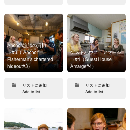
Anchor.漁師の貸切アジ
ト#3（”Anchor”
ゲストハウス アマージ
Fisherman's chartered
ュ#4（Guest House
hideout#3）
Amarge#4）
リストに追加
リストに追加
Add to list
Add to list