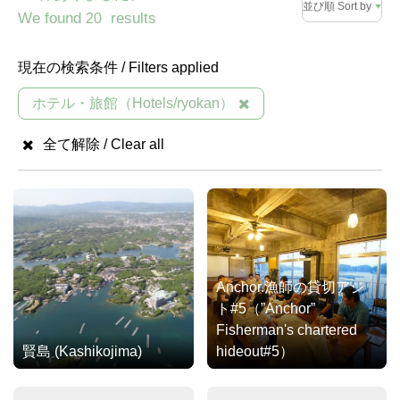
並び順 Sort by
We found
results
20
現在の検索条件 / Filters applied
ホテル・旅館（Hotels/ryokan）
全て解除 / Clear all
Anchor.漁師の貸切アジ
ト#5（”Anchor”
Fisherman's chartered
賢島 (Kashikojima)
hideout#5）