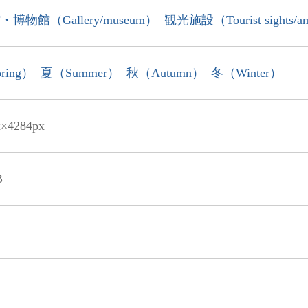
博物館（Gallery/museum）
観光施設（Tourist sights/am
ring）
夏（Summer）
秋（Autumn）
冬（Winter）
x×4284px
B