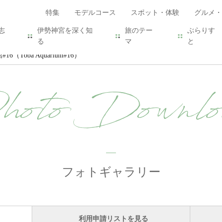
特集
モデルコース
スポット・体験
グルメ・
志
伊勢神宮を深く知
旅のテー
ぶらりす
る
マ
と
6（Toba Aquarium#16）
hoto Downlo
フォトギャラリー
利用申請リストを見る