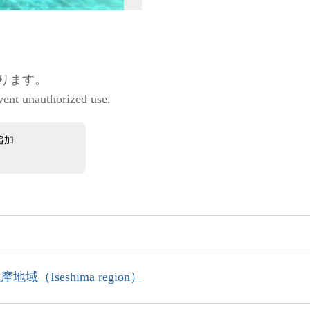
ります。
vent unauthorized use.
追加
地域（Iseshima region）