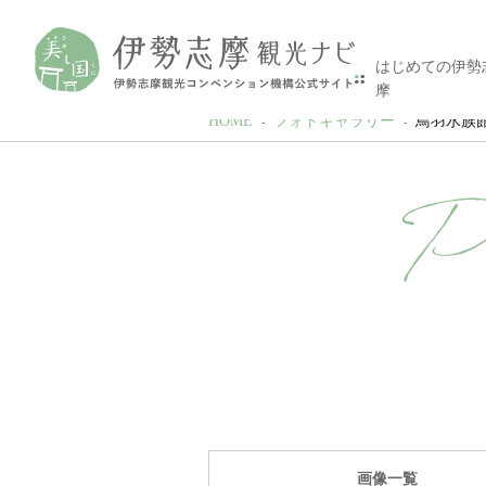
はじめての伊勢
摩
HOME
フォトギャラリー
鳥羽水族館#1
P
画像一覧