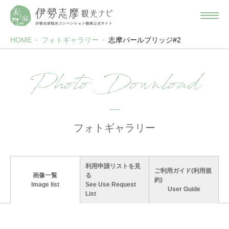
HOME
フォトギャラリー
志摩パールブリッジ#2
Photo Download
フォトギャラリー
利用申請リストを見
ご利用ガイド(利用規
画像一覧
る
約)
Image list
See Use Request
User Guide
List