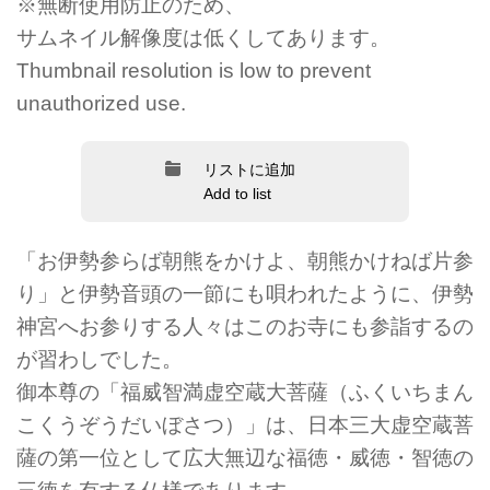
※無断使用防止のため、
サムネイル解像度は低くしてあります。
Thumbnail resolution is low to prevent
unauthorized use.
リストに追加
Add to list
「お伊勢参らば朝熊をかけよ、朝熊かけねば片参
り」と伊勢音頭の一節にも唄われたように、伊勢
神宮へお参りする人々はこのお寺にも参詣するの
が習わしでした。
御本尊の「福威智満虚空蔵大菩薩（ふくいちまん
こくうぞうだいぼさつ）」は、日本三大虚空蔵菩
薩の第一位として広大無辺な福徳・威徳・智徳の