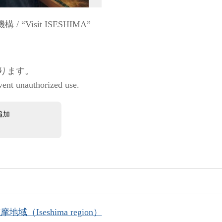
Visit ISESHIMA”
ります。
vent unauthorized use.
追加
地域（Iseshima region）