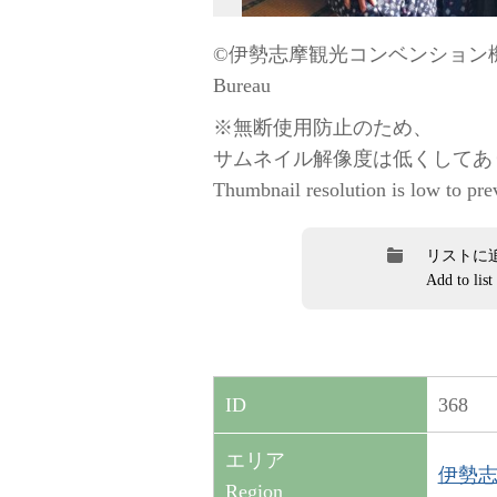
©伊勢志摩観光コンベンション機構 / “
Bureau
※無断使用防止のため、
サムネイル解像度は低くしてあ
Thumbnail resolution is low to pre
リストに
Add to list
368
ID
エリア
伊勢志摩
Region