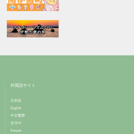
外国語サイト
日本語
English
中文繁體
한국어
français