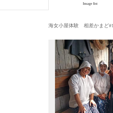
Image list
海女小屋体験 相差かまど#1（Ama H