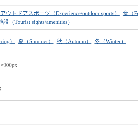
ウトドアスポーツ（Experience/outdoor sports）
食（F
（Tourist sights/amenities）
ring）
夏（Summer）
秋（Autumn）
冬（Winter）
x×900px
B