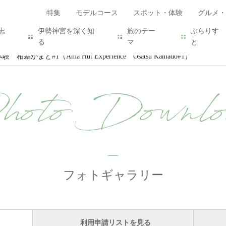
特集
モデルコース
スポット・体験
グルメ・
志
伊勢神宮を深く知
旅のテー
ぶらりす
る
マ
と
相差かまど#1（Ama Hut Experience Osatsu Kamado#1）
hoto Downlo
フォトギャラリー
利用申請リストを見る