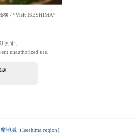
Visit ISESHIMA”
ります。
vent unauthorized use.
追加
地域（Iseshima region）