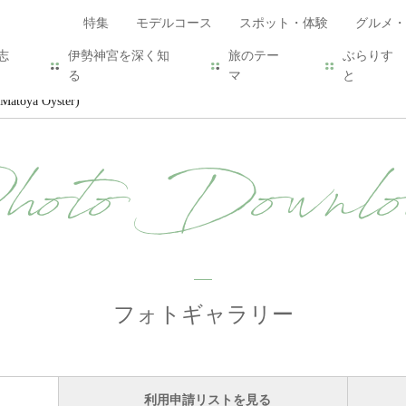
特集
モデルコース
スポット・体験
グルメ・
志
伊勢神宮を深く知
旅のテー
ぶらりす
る
マ
と
toya Oyster)
hoto Downlo
フォトギャラリー
利用申請リストを見る