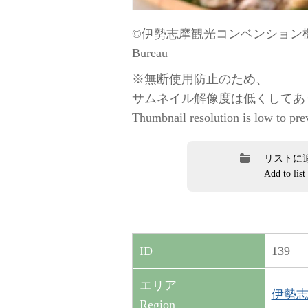
©伊勢志摩観光コンベンション機構 / “
Bureau
※無断使用防止のため、
サムネイル解像度は低くしてあ
Thumbnail resolution is low to pre
リストに
Add to list
139
ID
エリア
伊勢志摩
Region