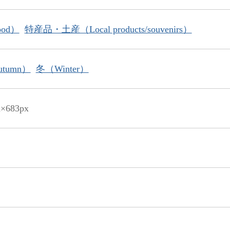
od）
特産品・土産（Local products/souvenirs）
tumn）
冬（Winter）
x×683px