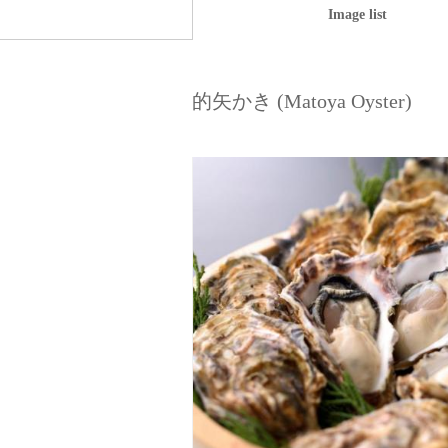
Image list
的矢かき (Matoya Oyster)