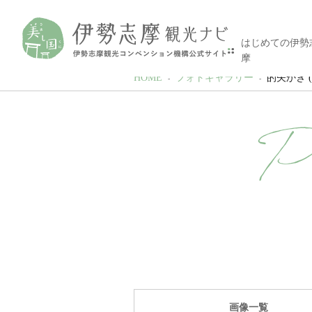
はじめての伊勢
摩
HOME
フォトギャラリー
的矢かき (Ma
P
画像一覧