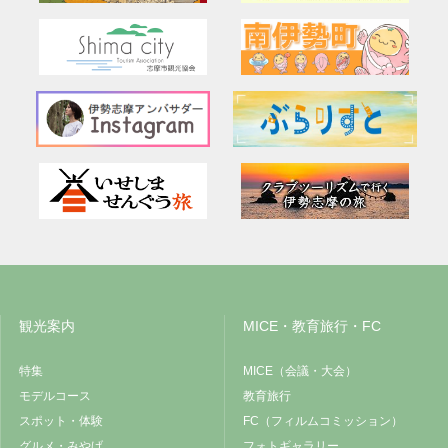
観光案内
MICE・教育旅行・FC
特集
MICE（会議・大会）
モデルコース
教育旅行
スポット・体験
FC（フィルムコミッション）
グルメ・みやげ
フォトギャラリー