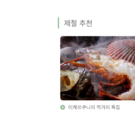
제철 추천
미케쓰쿠니의 먹거리 특집