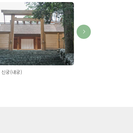
 신궁(내궁)
미키모토 진주섬【진주