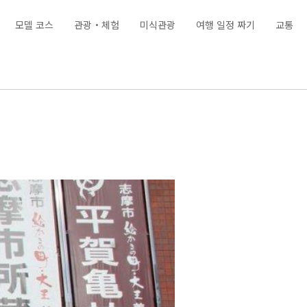
모델 코스
관광・체험
미식관광
여행 일정 짜기
교통