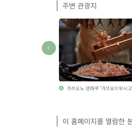
주변 관광지
등대
가쓰오노 덴파쿠 '가쓰오이부시고
이 홈페이지를 열람한 분