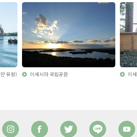
만 유람)
이세시마 국립공원
이세