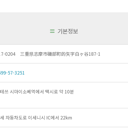
기본정보
17-0204 三重県志摩市磯部町的矢字白ヶ谷187-1
599-57-3251
테쓰 시마이소베역에서 택시로 약 10분
세 자동차도로 이세니시 IC에서 22km