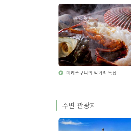
미케쓰쿠니의 먹거리 특집
주변 관광지