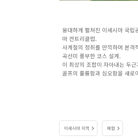
웅대하게 펼쳐진 이세시마 국립공
마 컨트리클럽.
사계절의 정취를 만끽하며 본격적
곡선미 풍부한 코스 설계.
이 최상의 조합이 자아내는 두근
골프의 훌륭함과 심오함을 새로이
이세시마 지역
체험