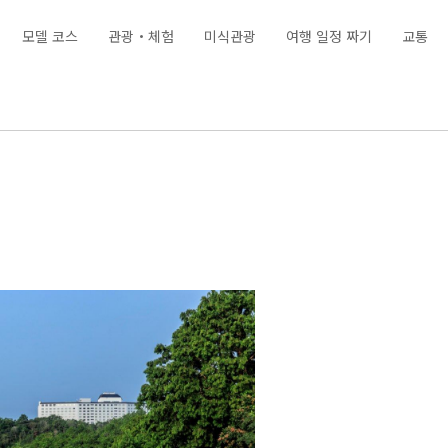
모델 코스
관광・체험
미식관광
여행 일정 짜기
교통