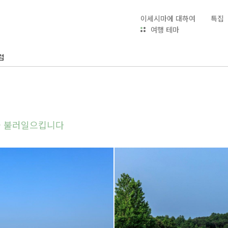
이세시마에 대하여
특집
여행 테마
럽
을 불러일으킵니다