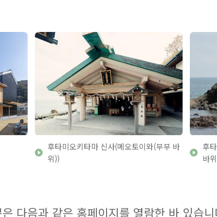
후타미오키타마 신사(메오토이와(부부 바
후타
위))
바위
은 다음과 같은 홈페이지를 열람한 바 있습니