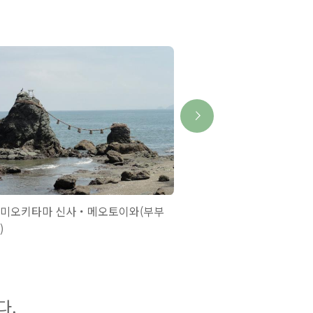
미오키타마 신사・메오토이와(부부
이세 메오토이와(부부 바
)
초
다.