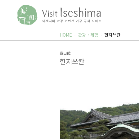
HOME
관광・체험
힌지쓰칸
賓日館
힌지쓰칸