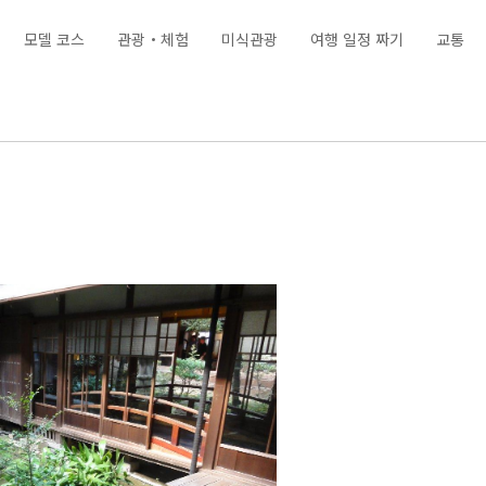
모델 코스
관광・체험
미식관광
여행 일정 짜기
교통