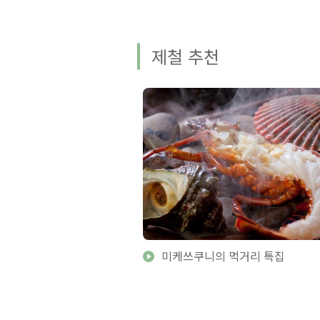
제철 추천
미케쓰쿠니의 먹거리 특집